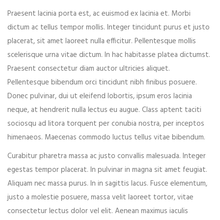
Praesent lacinia porta est, ac euismod ex lacinia et. Morbi
dictum ac tellus tempor mollis. Integer tincidunt purus et justo
placerat, sit amet laoreet nulla efficitur. Pellentesque mollis
scelerisque urna vitae dictum. In hac habitasse platea dictumst.
Praesent consectetur diam auctor ultricies aliquet.
Pellentesque bibendum orci tincidunt nibh finibus posuere.
Donec pulvinar, dui ut eleifend lobortis, ipsum eros lacinia
neque, at hendrerit nulla lectus eu augue. Class aptent taciti
sociosqu ad litora torquent per conubia nostra, per inceptos
himenaeos. Maecenas commodo luctus tellus vitae bibendum.
Curabitur pharetra massa ac justo convallis malesuada. Integer
egestas tempor placerat. In pulvinar in magna sit amet feugiat.
Aliquam nec massa purus. In in sagittis lacus. Fusce elementum,
justo a molestie posuere, massa velit laoreet tortor, vitae
consectetur lectus dolor vel elit. Aenean maximus iaculis